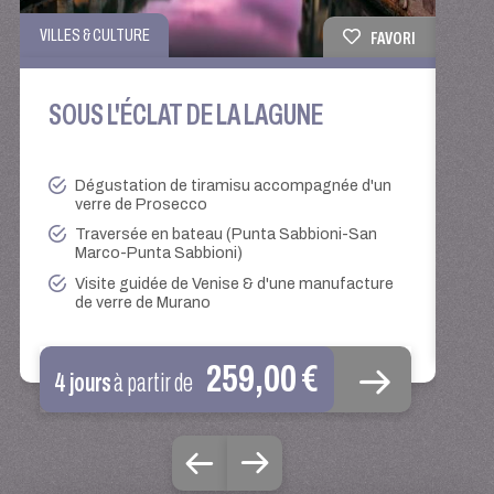
VILLES & CULTURE
CULIN
FAVORI
SOUS L'ÉCLAT DE LA LAGUNE
VE
Dégustation de tiramisu accompagnée d'un
verre de Prosecco
Traversée en bateau (Punta Sabbioni-San
Marco-Punta Sabbioni)
Visite guidée de Venise & d'une manufacture
de verre de Murano
5 
259,00 €
4 jours
à partir de