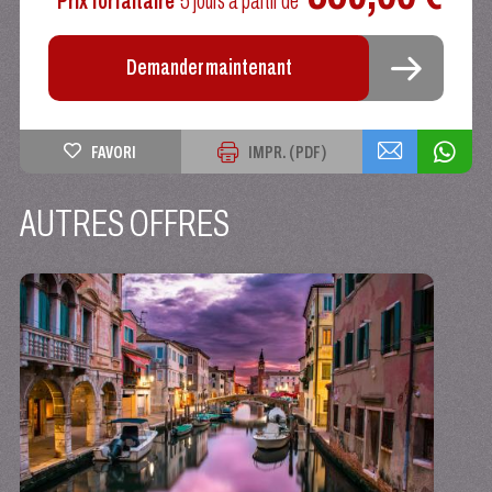
Prix forfaitaire
5 jours
à partir de
Demander maintenant
FAVORI
IMPR. (PDF)
AUTRES OFFRES