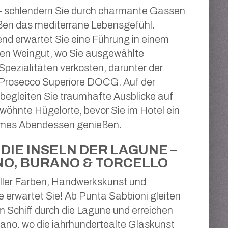
– schlendern Sie durch charmante Gassen
ßen das mediterrane Lebensgefühl.
nd erwartet Sie eine Führung in einem
llen Weingut, wo Sie ausgewählte
pezialitäten verkosten, darunter der
Prosecco Superiore DOCG. Auf der
begleiten Sie traumhafte Ausblicke auf
öhnte Hügelorte, bevor Sie im Hotel ein
mes Abendessen genießen.
DIE INSELN DER LAGUNE –
O, BURANO & TORCELLO
ller Farben, Handwerkskunst und
 erwartet Sie! Ab Punta Sabbioni gleiten
m Schiff durch die Lagune und erreichen
ano, wo die jahrhundertealte Glaskunst