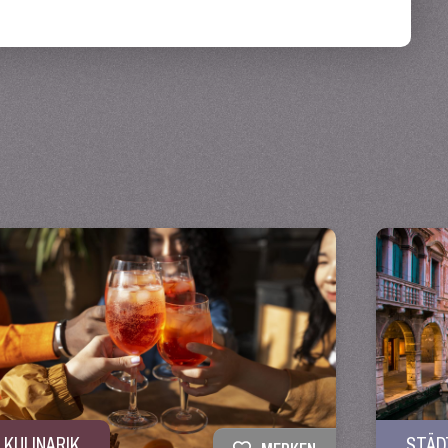
STÄD
KULINARIK