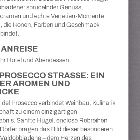
bbiadene: sprudelnder Genuss,
ramen und echte Venetien-Momente.
e, die Ikonen, Farben und Geschmack
rbindet.
ANREISE
 Ihr Hotel und Abendessen.
PROSECCO STRASSE: EIN F
ER AROMEN UND A
CKE
 del Prosecco verbindet Weinbau, Kulinarik
haft zu einem einzigartigen
bnis. Sanfte Hügel, endlose Rebreihen
 Dörfer prägen das Bild dieser besonderen
n Valdobbiadene – dem Herzen des