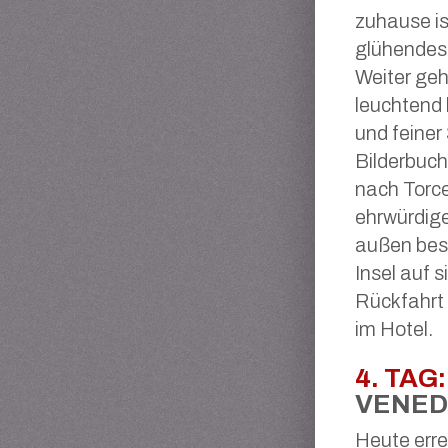
zuhause is
glühendes
Weiter geh
leuchtend
und feiner
Bilderbuch
nach Torcel
ehrwürdig
außen bes
Insel auf 
Rückfahrt
im Hotel.
4. TAG:
VENED
Heute erre