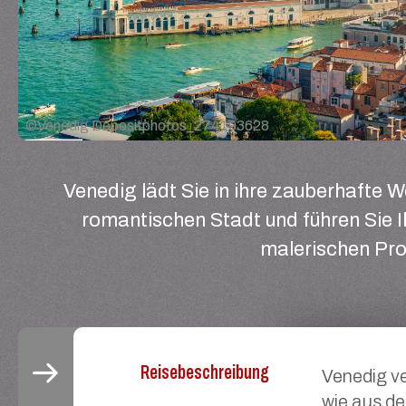
©
Venedig Depositphotos_274193628
Venedig lädt Sie in ihre zauberhafte We
romantischen Stadt und führen Sie 
malerischen Pr
Reisebeschreibung
Venedig ve
wie aus d