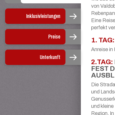
von Valdo
Rebenpano
Inklusivleistungen
Eine Reis
perfekt ve
Preise
1. TAG:
Anreise in
Unterkunft
2.TAG:
EST D
USBLI
Die Strada
und Landsc
Genusserle
und kleine
Region. I