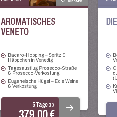
MERKEN
DI
AROMATISCHES
VENETO
B
Bacaro-Hopping – Spritz &
V
Häppchen in Venedig
G
Tagesausflug Prosecco-Straße
d
& Prosecco-Verkostung
(
Euganeische Hügel – Edle Weine
K
& Verkostung
V
5 Tage
ab
379,00 €