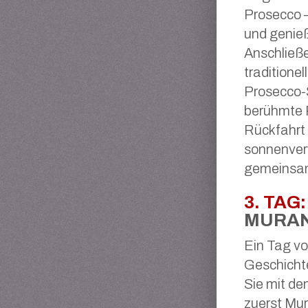
Prosecco 
und genie
Anschließe
traditione
Prosecco-S
berühmte 
Rückfahrt 
sonnenverw
gemeinsa
3. TAG:
MURAN
Ein Tag vo
Geschichte
Sie mit de
zuerst Mur