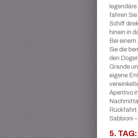
legendäre
fahren Sie
Schiff dir
hinein in d
Bei einem
Sie die b
den Dogenp
Grande und
eigene En
verwinkelt
Aperitivo 
Nachmitta
Rückfahrt 
Sabbioni –
5. TAG: