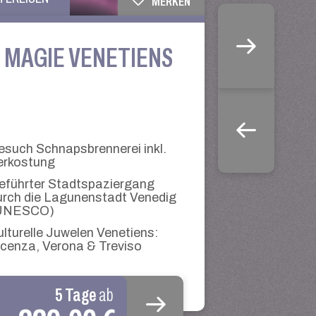
MERKEN
E MAGIE VENETIENS
esuch Schnapsbrennerei inkl.
erkostung
eführter Stadtspaziergang
urch die Lagunenstadt Venedig
UNESCO)
ulturelle Juwelen Venetiens:
icenza, Verona & Treviso
5 Tage
ab