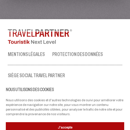
MENTIONS LÉGALES
PROTECTION DES DONNÉES
SIÈGE SOCIAL TRAVEL PARTNER
Tel.:
+43 50 3636 1
NOUS UTILISONS DES COOKIES
lun-ven : 09:00 - 17:00 heures
ellmau@travel-partner.com
Nous utilisons des cookies et d'autres technologies de suivi pour améliorer votre
expérience de navigation sur notre site, pour vous montrer un contenu
personnalisé et des publicités ciblées, pour analyser le trafic de notre site et pour
comprendre la provenance de nos visiteurs.
NOS PARTENAIRES
J'accepte