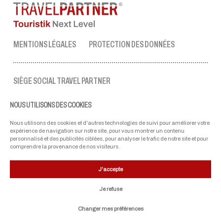
MENTIONS LÉGALES
PROTECTION DES DONNÉES
SIÈGE SOCIAL TRAVEL PARTNER
Tel.:
+43 50 3636 1
NOUS UTILISONS DES COOKIES
lun-ven : 09:00 - 17:00 heures
ellmau@travel-partner.com
Nous utilisons des cookies et d'autres technologies de suivi pour améliorer votre
expérience de navigation sur notre site, pour vous montrer un contenu
personnalisé et des publicités ciblées, pour analyser le trafic de notre site et pour
comprendre la provenance de nos visiteurs.
NOS PARTENAIRES
J'accepte
Je refuse
Changer mes préférences