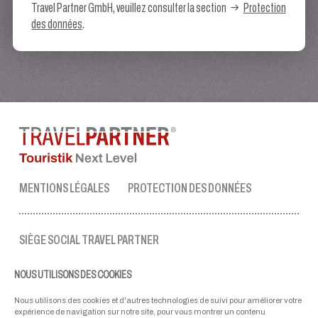
Travel Partner GmbH, veuillez consulter la section
Protection
des données
.
MENTIONS LÉGALES
PROTECTION DES DONNÉES
SIÈGE SOCIAL TRAVEL PARTNER
Tel.:
+43 50 3636 1
NOUS UTILISONS DES COOKIES
lun-ven : 09:00 - 17:00 heures
ellmau@travel-partner.com
Nous utilisons des cookies et d'autres technologies de suivi pour améliorer votre
expérience de navigation sur notre site, pour vous montrer un contenu