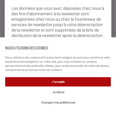
Les données que vous avez déposées chez nous à
des fins d'abonnement à la newsletter sont
enregistrées chez nous ou chez le fournisseur de
services de newsletter jusqu'à votre désinscription
de la newsletter et sont supprimées de la liste de
distribution de la newsletter après la désinscription
de la newsletter. Les données qui ont été
enregistrées chez nous à d'autres fins ne sont pas
NOUS UTILISONS DES COOKIES
affectées par cette mesure.
Nous utilisons des cookies et d'autres technologies de suivi pour améliorer votre
Vous obtiendrez de plus amples informations à ce
expérience de navigation sur notre site, pour vous montrer un contenu
personnalisé et des publicités ciblées, pour analyser le trafic de notre site et pour
sujet auprès du fournisseur en cliquant sur le lien
comprendre la provenance de nos visiteurs.
suivant :
J'accepte
https://www.dataprivacyframework.gov/s/participant-
search/participant-detail
.
Je refuse
Pour plus de détails, veuillez consulter la politique
Changer mes préférences
de confidentialité de Mailchimp à l'adresse suivante
: