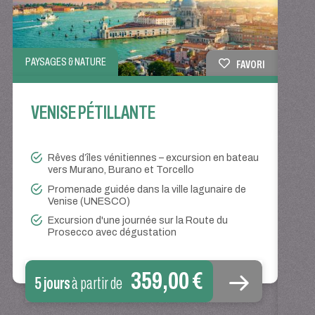
PAYSAGES & NATURE
FAVORI
VENISE PÉTILLANTE
TRAIN
Rêves d’îles vénitiennes – excursion en bateau
VÉ
vers Murano, Burano et Torcello
Promenade guidée dans la ville lagunaire de
Venise (UNESCO)
Excursion d'une journée sur la Route du
Prosecco avec dégustation
359,00 €
5 jours
à partir de