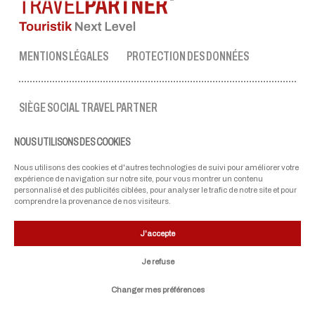
MENTIONS LÉGALES
PROTECTION DES DONNÉES
SIÈGE SOCIAL TRAVEL PARTNER
Tel.:
+43 50 3636 1
NOUS UTILISONS DES COOKIES
lun-ven : 09:00 - 17:00 heures
ellmau@travel-partner.com
Nous utilisons des cookies et d'autres technologies de suivi pour améliorer votre
expérience de navigation sur notre site, pour vous montrer un contenu
personnalisé et des publicités ciblées, pour analyser le trafic de notre site et pour
comprendre la provenance de nos visiteurs.
NOS PARTENAIRES
J'accepte
Je refuse
Changer mes préférences