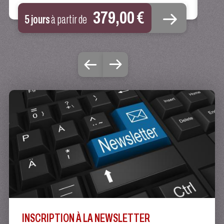
379,00 €
5 jours
à partir de
5 
INSCRIPTION À LA NEWSLETTER