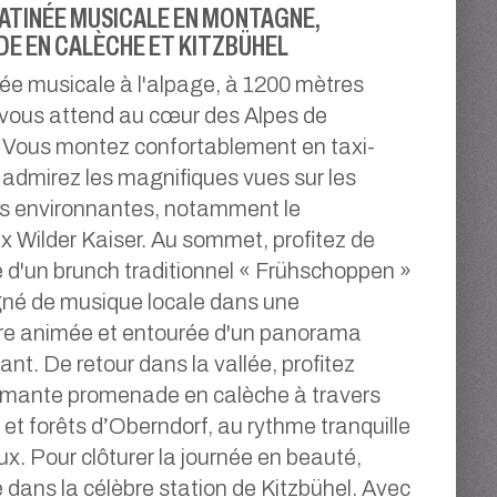
ATINÉE MUSICALE EN MONTAGNE,
E EN CALÈCHE ET KITZBÜHEL
e musicale à l'alpage, à 1200 mètres
, vous attend au cœur des Alpes de
! Vous montez confortablement en taxi-
 admirez les magnifiques vues sur les
 environnantes, notamment le
 Wilder Kaiser. Au sommet, profitez de
 d'un brunch traditionnel « Frühschoppen »
é de musique locale dans une
e animée et entourée d'un panorama
nt. De retour dans la vallée, profitez
rmante promenade en calèche à travers
s et forêts d’Oberndorf, au rythme tranquille
x. Pour clôturer la journée en beauté,
e dans la célèbre station de Kitzbühel. Avec