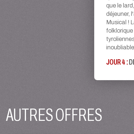
que le lard
déjeuner, 
Musical ! 
folklorique
tyrolienne
inoubliabl
JOUR 4 :
D
AUTRES OFFRES