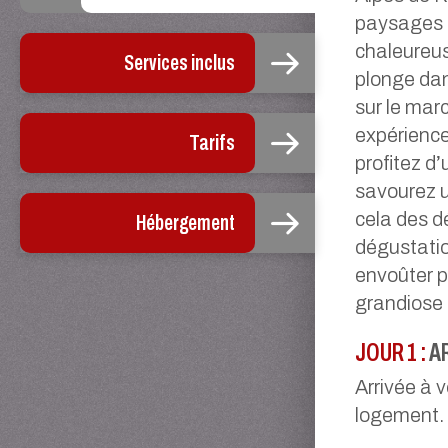
paysages d
chaleureus
Services inclus
plonge dan
sur le mar
expérience
Tarifs
profitez d
savourez u
cela des d
Hébergement
dégustatio
envoûter pa
grandiose 
JOUR 1 :
A
Arrivée à v
logement.