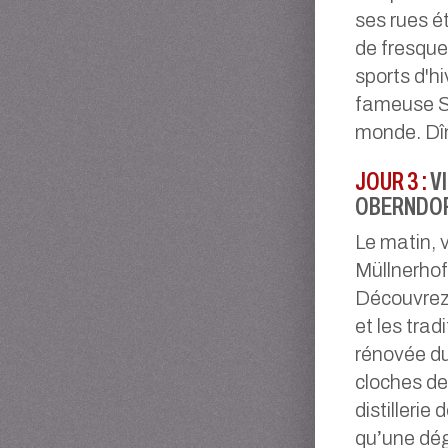
ses rues é
de fresque
sports d'hi
fameuse Str
monde. Dîn
JOUR 3 :
V
OBERNDO
Le matin, v
Müllnerhof
Découvrez 
et les trad
rénovée du 
cloches de
distillerie
qu’une dég