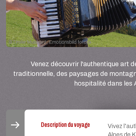
©
Tiroler Musikant, Emotionsbild fotolia
Venez découvrir l'authentique art d
traditionnelle, des paysages de montagne
hospitalité dans les 
Description du voyage
Vivez l’au
Alpes de K