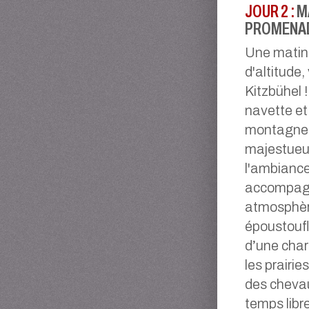
JOUR 2 :
M
PROMENAD
Une matiné
d'altitude
Kitzbühel 
navette et
montagnes
majestueux
l'ambiance
accompagn
atmosphèr
époustoufla
d’une cha
les prairie
des chevau
temps libr