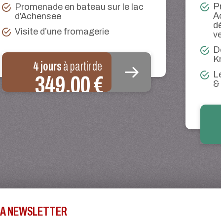
P
Promenade en bateau sur le lac
A
d'Achensee
d
Visite d’une fromagerie
v
D
K
4 jours
à partir de
L
349,00 €
&
 LA NEWSLETTER