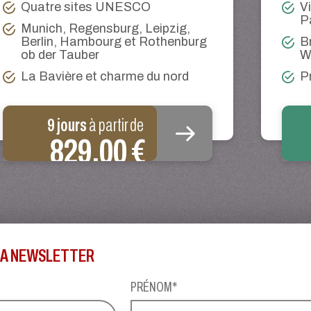
V
Quatre sites UNESCO
P
Munich, Regensburg, Leipzig,
B
Berlin, Hambourg et Rothenburg
W
ob der Tauber
P
La Bavière et charme du nord
9 jours
à partir de
829,00 €
 LA NEWSLETTER
PRÉNOM*