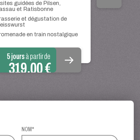
isites guidées de Pilsen,
assau et Ratisbonne
rasserie et dégustation de
eisswurst
romenade en train nostalgique
5 jours
à partir de
319,00 €
NOM*