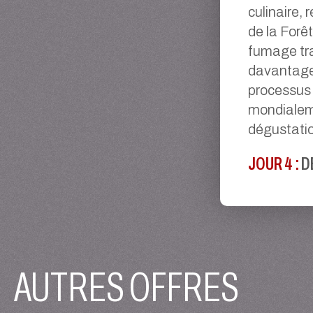
culinaire,
de la Forêt
fumage tra
davantage 
processus 
mondialeme
dégustatio
JOUR 4 :
D
AUTRES OFFRES