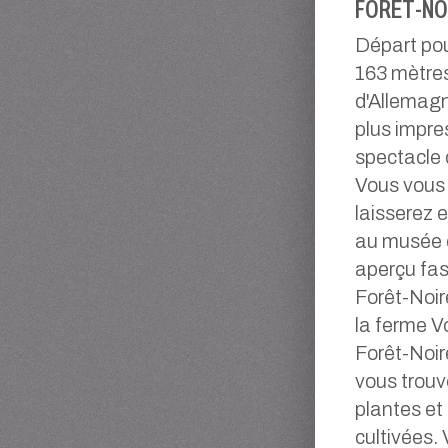
FORÊT-NO
Départ pou
163 mètres
d'Allemagn
plus impre
spectacle 
Vous vous 
laisserez 
au musée e
aperçu fasc
Forêt-Noir
la ferme V
Forêt-Noir
vous trouv
plantes et
cultivées.