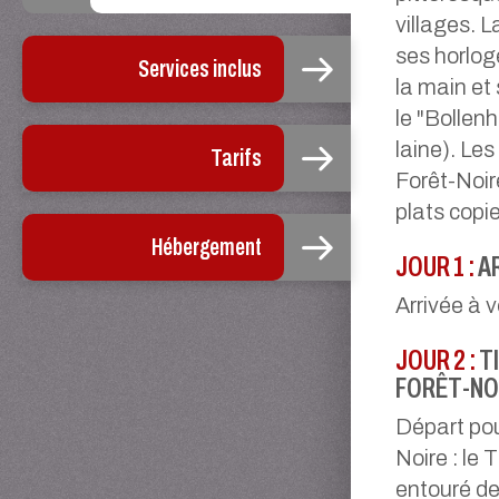
villages. 
ses horlog
Services inclus
la main et 
le "Bollen
laine). Les
Tarifs
Forêt-Noir
plats copi
Hébergement
JOUR 1 :
A
Arrivée à v
JOUR 2 :
TI
FORÊT-NO
Départ pou
Noire : le 
entouré de