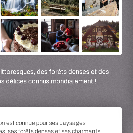
ttoresques, des forêts denses et des
es délices connus mondialement !
on est connue pour ses paysages
es, ses forêts denses et ses charmants