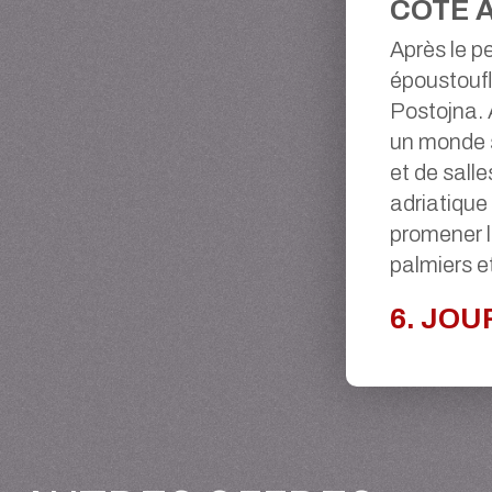
CÔTE 
Après le pe
époustoufl
Postojna. A
un monde s
et de salle
adriatique
promener l
palmiers et
6. JOU