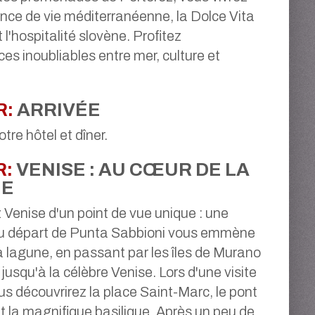
ce de vie méditerranéenne, la Dolce Vita
t l'hospitalité slovène. Profitez
ces inoubliables entre mer, culture et
R:
ARRIVÉE
otre hôtel et dîner.
R:
VENISE : AU CŒUR DE LA
NE
Venise d'un point de vue unique : une
 au départ de Punta Sabbioni vous emmène
la lagune, en passant par les îles de Murano
jusqu'à la célèbre Venise. Lors d'une visite
us découvrirez la place Saint-Marc, le pont
et la magnifique basilique. Après un peu de