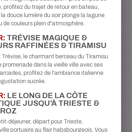
, profitez du trajet de retour en bateau,
 la douce lumière du soir plonge la lagune
u de couleurs plein d’atmosphère.
R:
TRÉVISE MAGIQUE &
URS RAFFINÉES & TIRAMISU
Trévise, le charmant berceau du Tiramisu
e promenade dans la vieille ville avec ses
arcades, profitez de l'ambiance italienne
égustation sucrée.
R:
LE LONG DE LA CÔTE
IQUE JUSQU'À TRIESTE &
OROZ
tit-déjeuner, départ pour Trieste,
ville portuaire au flair habsbourgeois. Vous