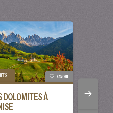
UITS
FAVORI
S DOLOMITES À
NISE