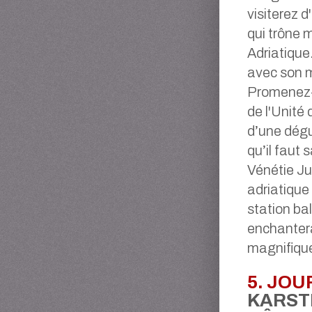
visiterez 
qui trône
Adriatique.
avec son m
Promenez-v
de l'Unité 
d’une dégu
qu’il faut 
Vénétie Ju
adriatique
station ba
enchanter
magnifique
5. JOU
KARST