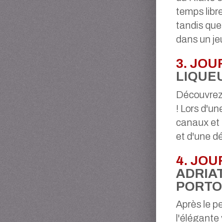
temps libre
tandis que
dans un je
3. JOU
LIQUE
Découvrez 
! Lors d'un
canaux et 
et d'une d
4. JOU
ADRIAT
PORT
Après le pe
l'élégante 