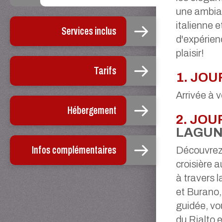
une ambian
italienne e
Services inclus
d'expérien
plaisir!
Tarifs
1. JOU
Arrivée à v
Hébergement
2. JOU
LAGU
Infos complémentaires
Découvrez 
croisière
à travers 
et Burano, 
guidée, vo
du Rialto 