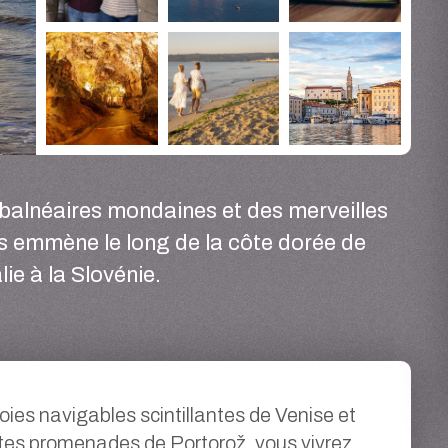
 balnéaires mondaines et des merveilles
us emmène le long de la côte dorée de
alie à la Slovénie.
voies navigables scintillantes de Venise et
tes promenades de Portorož, vous vivrez