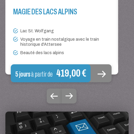
UN
MAGIE DES LACS ALPINS
Lac St. Wolfgang
Voyage en train nostalgique avec le train
historique d'Attersee
Beauté des lacs alpins
4 
419,00 €
5 jours
à partir de