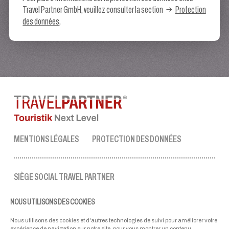
Travel Partner GmbH, veuillez consulter la section
Protection
des données
.
MENTIONS LÉGALES
PROTECTION DES DONNÉES
SIÈGE SOCIAL TRAVEL PARTNER
Tel.:
+43 50 3636 1
NOUS UTILISONS DES COOKIES
lun-ven : 09:00 - 17:00 heures
ellmau@travel-partner.com
Nous utilisons des cookies et d'autres technologies de suivi pour améliorer votre
expérience de navigation sur notre site, pour vous montrer un contenu