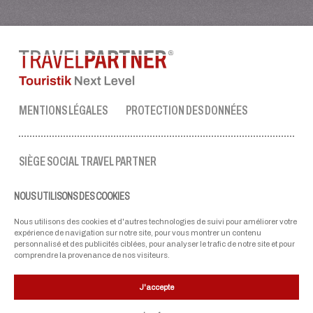
MENTIONS LÉGALES
PROTECTION DES DONNÉES
SIÈGE SOCIAL TRAVEL PARTNER
Tel.:
+43 50 3636 1
NOUS UTILISONS DES COOKIES
lun-ven : 09:00 - 17:00 heures
ellmau@travel-partner.com
Nous utilisons des cookies et d'autres technologies de suivi pour améliorer votre
expérience de navigation sur notre site, pour vous montrer un contenu
personnalisé et des publicités ciblées, pour analyser le trafic de notre site et pour
comprendre la provenance de nos visiteurs.
NOS PARTENAIRES
J'accepte