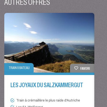
AUTRES OFFRES
TRAIN
TRAIN & BATEAU
FAVORI
TY
LES JOYAUX DU SALZKAMMERGUT
Train à crémaillère le plus raide d'Autriche