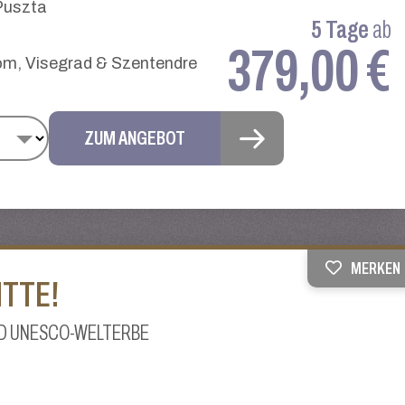
Puszta
5 Tage
ab
379,00 €
m, Visegrad & Szentendre
ZUM ANGEBOT
MERKEN
ITTE!
ND UNESCO-WELTERBE