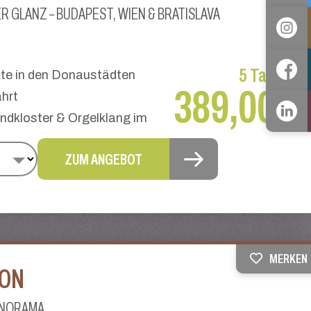
ER GLANZ – BUDAPEST, WIEN & BRATISLAVA
5 Tage
ab
te in den Donaustädten
389,00 €
hrt
dkloster & Orgelklang im
ZUM ANGEBOT
MERKEN
TON
ANORAMA