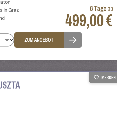
laton
6 Tage
ab
 in Graz
499,00 €
end
ZUM ANGEBOT
MERKEN
PUSZTA