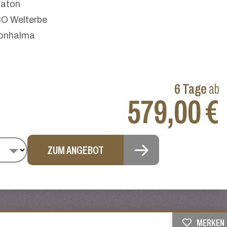
laton
O Welterbe
nonhalma
6 Tage
ab
579,00 €
ZUM ANGEBOT
MERKEN