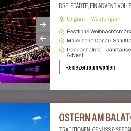
DREI STÄDTE, EIN ADVENT VOLL
Ungarn
Westungarn
Festliche Weihnachtsmärk
Malerische Donau-Schifffa
Pannonhalma – Jahrtausen
Advent
OSTERN AM BALA
TRADITIONEN, GENUSS & SEEP