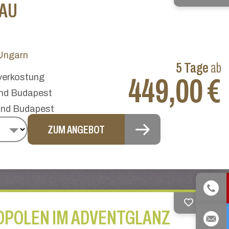
NAU
Ungarn
5 Tage
ab
verkostung
449,00 €
und Budapest
 und Budapest
ZUM ANGEBOT
MERKEN
OPOLEN IM ADVENTGLANZ