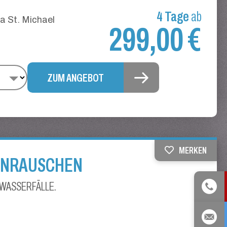
4 Tage
ab
a St. Michael
299,00 €
ZUM ANGEBOT
MERKEN
ENRAUSCHEN
 WASSERFÄLLE.