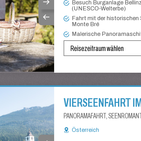
Besuch Burganlage Bellin
(UNESCO-Welterbe)
Fahrt mit der historischen
Monte Bré
Malerische Panoramaschif
VIERSEENFAHRT 
PANORAMAFAHRT, SEENROMANTI
Österreich