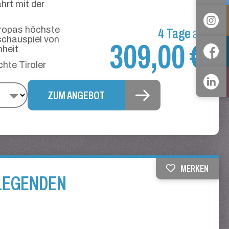
rt mit der
4 Tage
uropas höchste
ab
schauspiel von
309,00 €
nheit
hte Tiroler
ZUM ANGEBOT
MERKEN
LEGENDEN