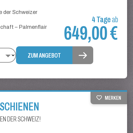
e der Schweizer
4 Tage
ab
649,00 €
chaft – Palmenflair
ZUM ANGEBOT
MERKEN
 SCHIENEN
EN DER SCHWEIZ!