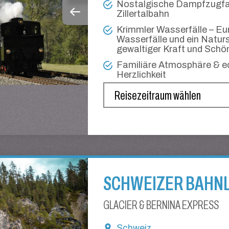
Nostalgische Dampfzugfah
Zillertalbahn
Krimmler Wasserfälle – E
Wasserfälle und ein Natur
gewaltiger Kraft und Schö
Familiäre Atmosphäre & ec
Herzlichkeit
SCHWEIZER BAHN
GLACIER & BERNINA EXPRESS
Schweiz