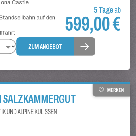
zona Castle
5 Tage
ab
599,00 €
 Standseilbahn auf den
ffahrt
ZUM ANGEBOT
MERKEN
IM SALZKAMMERGUT
K UND ALPINE KULISSEN!