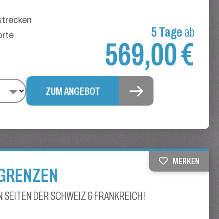
strecken
5 Tage
ab
orte
569,00 €
ZUM ANGEBOT
MERKEN
 GRENZEN
 SEITEN DER SCHWEIZ & FRANKREICH!