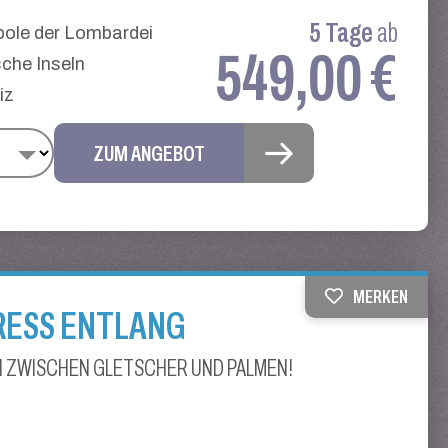
5 Tage
ab
pole der Lombardei
549,00 €
che Inseln
iz
ZUM ANGEBOT
MERKEN
RESS ENTLANG
 ZWISCHEN GLETSCHER UND PALMEN!