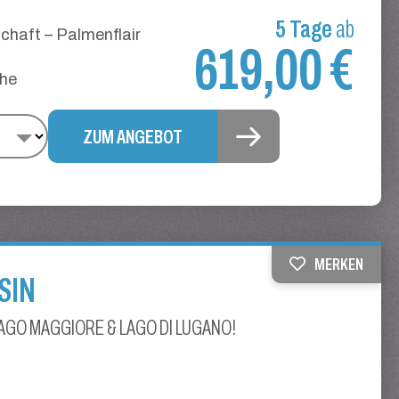
5 Tage
ab
chaft – Palmenflair
619,00 €
che
ZUM ANGEBOT
MERKEN
SIN
GO MAGGIORE & LAGO DI LUGANO!