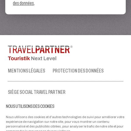
des données
.
MENTIONS LÉGALES
PROTECTION DES DONNÉES
SIÈGE SOCIAL TRAVEL PARTNER
Tel.:
+43 50 3636 1
NOUS UTILISONS DES COOKIES
lun-ven : 09:00 - 17:00 heures
ellmau@travel-partner.com
Nous utilisons des cookies et d'autres technologies de suivi pour améliorer votre
expérience de navigation sur notre site, pour vous montrer un contenu
personnalisé et des publicités ciblées, pour analyser le trafic de notre site et pour