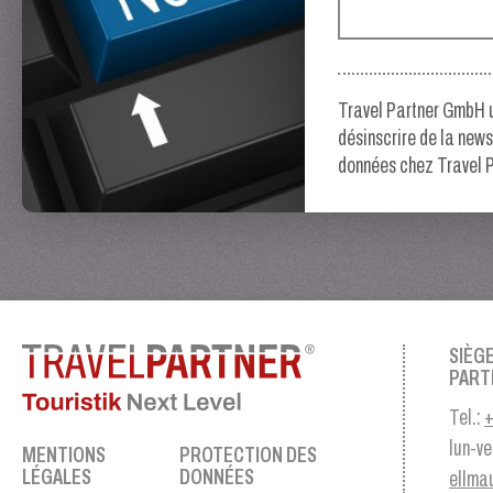
Travel Partner GmbH ut
désinscrire de la news
données chez Travel P
SIÈG
PART
Tel.:
+
lun-ve
MENTIONS
PROTECTION DES
LÉGALES
DONNÉES
ellma