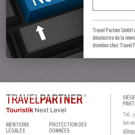
Travel Partner GmbH ut
désinscrire de la news
données chez Travel P
SIÈG
PART
Tel.:
+
lun-ve
MENTIONS
PROTECTION DES
LÉGALES
DONNÉES
ellma