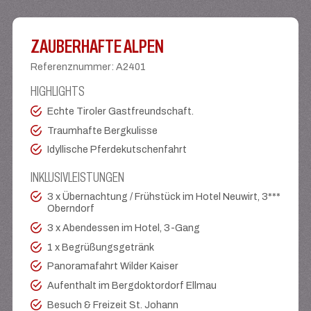
ZAUBERHAFTE ALPEN
Referenznummer
:
A2401
HIGHLIGHTS
Echte Tiroler Gastfreundschaft.
Traumhafte Bergkulisse
Idyllische Pferdekutschenfahrt
INKLUSIVLEISTUNGEN
3 x Übernachtung / Frühstück im Hotel Neuwirt, 3***
Oberndorf
3 x Abendessen im Hotel, 3-Gang
1 x Begrüßungsgetränk
Panoramafahrt Wilder Kaiser
Aufenthalt im Bergdoktordorf Ellmau
Besuch & Freizeit St. Johann