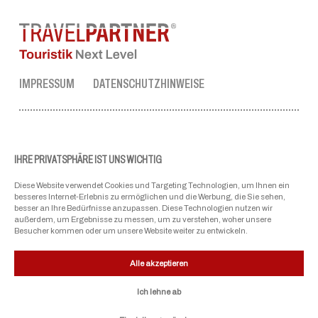
IMPRESSUM
DATENSCHUTZHINWEISE
TRAVEL PARTNER ZENTRALE
Tel.:
+43 50 3636 1
IHRE PRIVATSPHÄRE IST UNS WICHTIG
Mo-Fr: 09:00 - 17:00 Uhr
Diese Website verwendet Cookies und Targeting Technologien, um Ihnen ein
ellmau@travel-partner.com
besseres Internet-Erlebnis zu ermöglichen und die Werbung, die Sie sehen,
besser an Ihre Bedürfnisse anzupassen. Diese Technologien nutzen wir
außerdem, um Ergebnisse zu messen, um zu verstehen, woher unsere
Besucher kommen oder um unsere Website weiter zu entwickeln.
UNSERE VERBÄNDE
Alle akzeptieren
Ich lehne ab