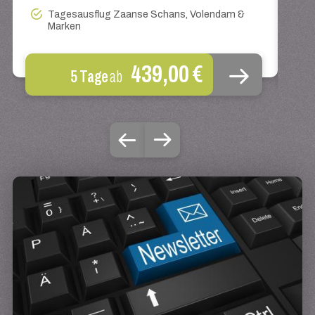
Tagesausflug Zaanse Schans, Volendam &
Marken
439,00 €
5 Tage
ab