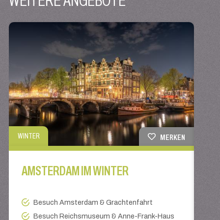
WINTER
WINT
MERKEN
AMSTERDAM IM WINTER
TI
Besuch Amsterdam & Grachtenfahrt
Besuch Reichsmuseum & Anne-Frank-Haus