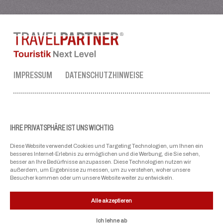
IMPRESSUM
DATENSCHUTZHINWEISE
TRAVEL PARTNER ZENTRALE
Tel.:
+43 50 3636 1
IHRE PRIVATSPHÄRE IST UNS WICHTIG
Mo-Fr: 09:00 - 17:00 Uhr
Diese Website verwendet Cookies und Targeting Technologien, um Ihnen ein
ellmau@travel-partner.com
besseres Internet-Erlebnis zu ermöglichen und die Werbung, die Sie sehen,
besser an Ihre Bedürfnisse anzupassen. Diese Technologien nutzen wir
außerdem, um Ergebnisse zu messen, um zu verstehen, woher unsere
Besucher kommen oder um unsere Website weiter zu entwickeln.
UNSERE VERBÄNDE
Alle akzeptieren
Ich lehne ab