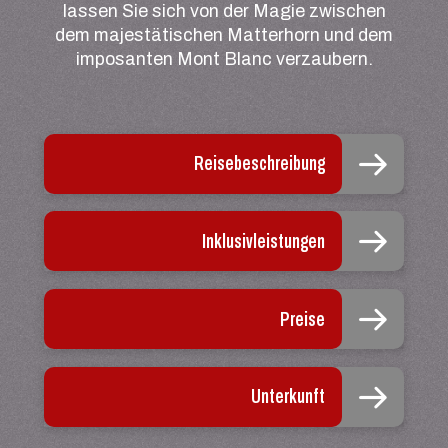
lassen Sie sich von der Magie zwischen
dem majestätischen Matterhorn und dem
imposanten Mont Blanc verzaubern.
Reisebeschreibung
Inklusivleistungen
Preise
Unterkunft