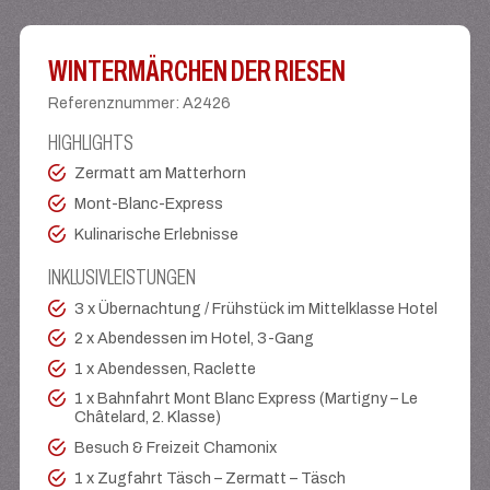
WINTERMÄRCHEN DER RIESEN
Referenznummer
:
A2426
HIGHLIGHTS
Zermatt am Matterhorn
Mont-Blanc-Express
Kulinarische Erlebnisse
INKLUSIVLEISTUNGEN
3 x Übernachtung / Frühstück im Mittelklasse Hotel
2 x Abendessen im Hotel, 3-Gang
1 x Abendessen, Raclette
1 x Bahnfahrt Mont Blanc Express (Martigny – Le
Châtelard, 2. Klasse)
Besuch & Freizeit Chamonix
1 x Zugfahrt Täsch – Zermatt – Täsch