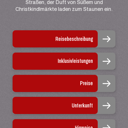
Straßen, der Duft von Süßem und
Christkindlmärkte laden zum Staunen ein.
Reisebeschreibung
Inklusivleistungen
Preise
Unterkunft
Hinweise