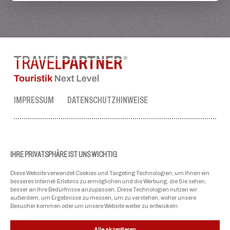
IMPRESSUM
DATENSCHUTZHINWEISE
TRAVEL PARTNER ZENTRALE
Tel.:
+43 50 3636 1
IHRE PRIVATSPHÄRE IST UNS WICHTIG
Mo-Fr: 09:00 - 17:00 Uhr
Diese Website verwendet Cookies und Targeting Technologien, um Ihnen ein
ellmau@travel-partner.com
besseres Internet-Erlebnis zu ermöglichen und die Werbung, die Sie sehen,
besser an Ihre Bedürfnisse anzupassen. Diese Technologien nutzen wir
außerdem, um Ergebnisse zu messen, um zu verstehen, woher unsere
Besucher kommen oder um unsere Website weiter zu entwickeln.
UNSERE VERBÄNDE
Alle akzeptieren