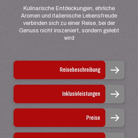
Kulinarische Entdeckungen, ehrliche
Aromen und italienische Lebensfreude
verbinden sich zu einer Reise, bei der
Genuss nicht inszeniert, sondern gelebt
wird
Reisebeschreibung
Inklusivleistungen
Preise