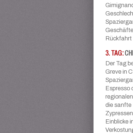
Gimignano
Geschlecht
Spazierga
Geschäfte 
Rückfahrt
3. TAG:
CHI
Der Tag be
Greve in C
Spaziergan
Espresso o
regionalen
die sanfte
Zypressen 
Einblicke 
Verkostun