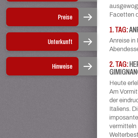
ausgewoge
Facetten 
Preise
1. TAG:
AN
Anreise in 
Unterkunft
Abendess
2. TAG:
HER
Hinweise
GIMIGNAN
Heute erle
Am Vormit
der eindru
Italiens. 
imposante 
vermitteln
Welterbest