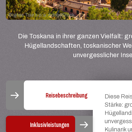
©
Ignas Tour s.p.a. AdobeStock
Die Toskana in ihrer ganzen Vielfalt:
Hügellandschaften, toskanischer Wei
unvergesslicher Ins
Reisebeschreibung
Diese Reis
Stärke: g
Hügelland
unvergessl
Inklusivleistungen
Kulinarik 