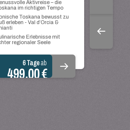
enussvolle Aktivreise – die
oskana im richtigen Tempo
konische Toskana bewusst zu
uß erleben - Val d’Orcia &
hianti
ulinarische Erlebnisse mit
chter regionaler Seele
6 Tage
ab
499,00 €