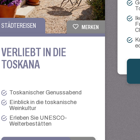
G
T
I
F
STÄDTEREISEN
MERKEN
C
K
e
VERLIEBT IN DIE
TOSKANA
Toskanischer Genussabend
Einblick in die toskanische
Weinkultur
Erleben Sie UNESCO-
Welterbestätten