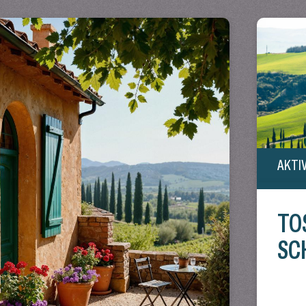
AKTI
TO
SC