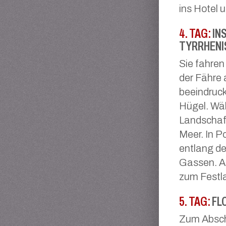
ins Hotel
4. TAG:
IN
TYRRHENI
Sie fahren
der Fähre 
beeindruck
Hügel. Wäh
Landschaft
Meer. In Po
entlang d
Gassen. A
zum Festla
5. TAG:
FL
Zum Abschl