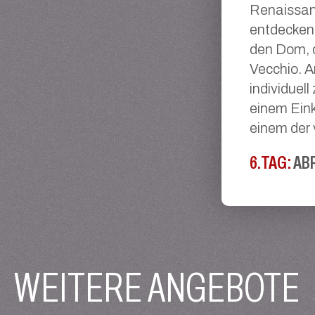
Renaissan
entdecken
den Dom, d
Vecchio. A
individuel
einem Ein
einem der 
6.TAG:
ABR
WEITERE ANGEBOTE