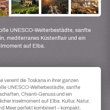
 große UNESCO-Welterbestädte, sanfte
n, mediterranes Küstenflair und ein
elmoment auf Elba.
e vereint die Toskana in ihrer ganzen
roße UNESCO-Welterbestädte, sanfte
schaften, Chianti-Genuss und ein
icher Inselmoment auf Elba. Kultur, Natur,
und Meer perfekt kombiniert – kompakt,