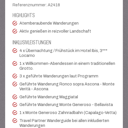
Referenznummer
:
A2418
HIGHLIGHTS
Atemberaubende Wanderungen
Aktiv genießen in reizvoller Landschaft
INKLUSIVLEISTUNGEN
4 x Übernachtung / Frühstück im Hotel Ibis, 3***
Locarno
1 x Willkommen-Abendessen in einem traditionellen
Grotto.
3 x geführte Wanderungen laut Programm
Geführte Wanderung Ronco sopra Ascona - Monte
Verità - Ascona
Geführte Wanderung Maggiatal
Geführte Wanderung Monte Generoso - Bellavista
1 x Monte Generoso Zahnradbahn (Capalago-Vetta)
Travel Partner Wanderguide bei allen inkludierten
Wanderungen