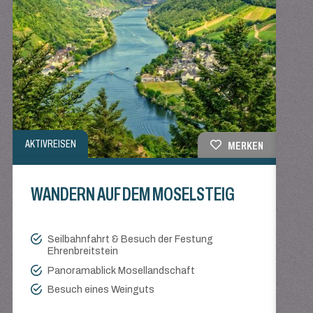
AKTIV
AKTIVREISEN
MERKEN
WA
WANDERN AUF DEM MOSELSTEIG
Seilbahnfahrt & Besuch der Festung
Ehrenbreitstein
Panoramablick Mosellandschaft
Besuch eines Weinguts