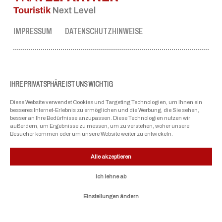
IMPRESSUM
DATENSCHUTZHINWEISE
TRAVEL PARTNER ZENTRALE
Tel.:
+43 50 3636 1
IHRE PRIVATSPHÄRE IST UNS WICHTIG
Mo-Fr: 09:00 - 17:00 Uhr
Diese Website verwendet Cookies und Targeting Technologien, um Ihnen ein
ellmau@travel-partner.com
besseres Internet-Erlebnis zu ermöglichen und die Werbung, die Sie sehen,
besser an Ihre Bedürfnisse anzupassen. Diese Technologien nutzen wir
außerdem, um Ergebnisse zu messen, um zu verstehen, woher unsere
Besucher kommen oder um unsere Website weiter zu entwickeln.
UNSERE VERBÄNDE
Alle akzeptieren
Ich lehne ab
Einstellungen ändern