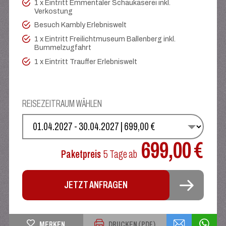
1 x Eintritt Emmentaler Schaukäserei inkl.
Verkostung
Besuch Kambly Erlebniswelt
1 x Eintritt Freilichtmuseum Ballenberg inkl.
Bummelzugfahrt
1 x Eintritt Trauffer Erlebniswelt
REISEZEITRAUM WÄHLEN
WÄHLEN SIE IHREN TERMIN
699,00 €
Paketpreis
5 Tage
ab
JETZT ANFRAGEN
MERKEN
DRUCKEN (PDF)