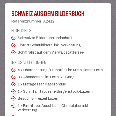
SCHWEIZ AUS DEM BILDERBUCH
Referenznummer
:
A2412
HIGHLIGHTS
Schweizer Bilderbuchlandschaft
Eintritt Schaukäserei inkl. Verkostung
Schifffahrt auf dem Vierwaldstättersee
INKLUSIVLEISTUNGEN
4 x Übernachtung / Frühstück im Mittelklasse Hotel
3 x Abendessen im Hotel, 3-Gang
1 x Mittagessen Käsefondue
1 x Schifffahrt (Luzern-Bürgenstock-Luzern)
Besuch & Freizeit Luzern
1 x Eintritt bei Aeschbach Chocolatier inkl.
Verkostung