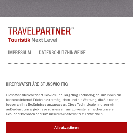
IMPRESSUM
DATENSCHUTZHINWEISE
TRAVEL PARTNER ZENTRALE
Tel.:
+43 50 3636 1
IHRE PRIVATSPHÄRE IST UNS WICHTIG
Mo-Fr: 09:00 - 17:00 Uhr
Diese Website verwendet Cookies und Targeting Technologien, um Ihnen ein
ellmau@travel-partner.com
besseres Internet-Erlebnis zu ermöglichen und die Werbung, die Sie sehen,
besser an Ihre Bedürfnisse anzupassen. Diese Technologien nutzen wir
außerdem, um Ergebnisse zu messen, um zu verstehen, woher unsere
Besucher kommen oder um unsere Website weiter zu entwickeln.
UNSERE VERBÄNDE
Alle akzeptieren