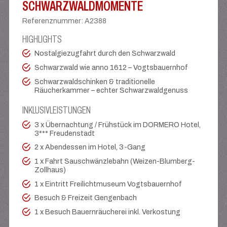
SCHWARZWALDMOMENTE
Referenznummer
:
A2388
HIGHLIGHTS
Nostalgiezugfahrt durch den Schwarzwald
Schwarzwald wie anno 1612 – Vogtsbauernhof
Schwarzwaldschinken & traditionelle
Räucherkammer – echter Schwarzwaldgenuss
INKLUSIVLEISTUNGEN
3 x Übernachtung / Frühstück im DORMERO Hotel,
3*** Freudenstadt
2 x Abendessen im Hotel, 3-Gang
1 x Fahrt Sauschwänzlebahn (Weizen-Blumberg-
Zollhaus)
1 x Eintritt Freilichtmuseum Vogtsbauernhof
Besuch & Freizeit Gengenbach
1 x Besuch Bauernräucherei inkl. Verkostung