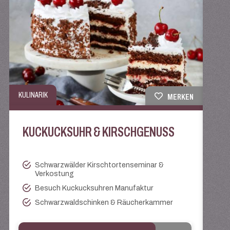
KULINARIK
NATU
MERKEN
KUCKUCKSUHR & KIRSCHGENUSS
I 
Schwarzwälder Kirschtortenseminar &
Verkostung
Besuch Kuckucksuhren Manufaktur
Schwarzwaldschinken & Räucherkammer