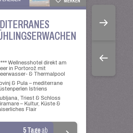
MERKEN
DITERRANES
ÜHLINGSERWACHEN
**** Wellnesshotel direkt am
eer in Portorož mit
eerwasser- & Thermalpool
ovinj & Pula – mediterrane
üstenperlen Istriens
jubljana, Triest & Schloss
iramare – Kultur, Küste &
iserliches Flair
5 Tage
ab