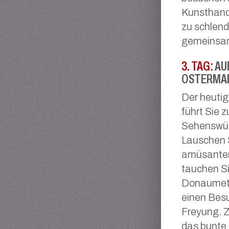
Kunsthandw
zu schlend
gemeinsa
3. TAG:
AUF
OSTERMAR
Der heutig
führt Sie 
Sehenswürd
Lauschen 
amüsanten
tauchen Si
Donaumetro
einen Besu
Freyung. Z
das bunte 