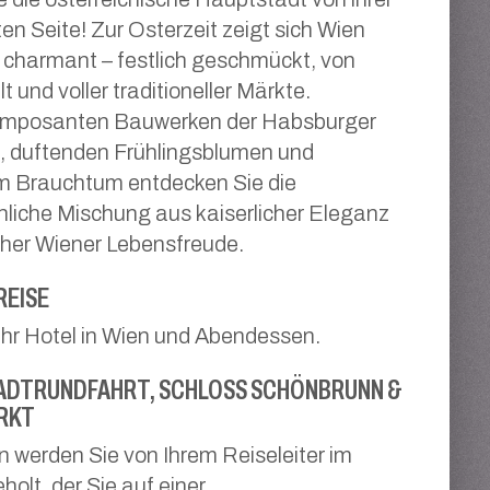
ten Seite! Zur Osterzeit zeigt sich Wien
charmant – festlich geschmückt, von
lt und voller traditioneller Märkte.
imposanten Bauwerken der Habsburger
, duftenden Frühlingsblumen und
m Brauchtum entdecken Sie die
hliche Mischung aus kaiserlicher Eleganz
cher Wiener Lebensfreude.
REISE
 Ihr Hotel in Wien und Abendessen.
ADTRUNDFAHRT, SCHLOSS SCHÖNBRUNN &
RKT
werden Sie von Ihrem Reiseleiter im
holt, der Sie auf einer