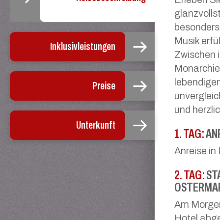
glanzvolls
besonders 
Musik erfül
Inklusivleistungen
Zwischen 
Monarchie
lebendige
Preise
unvergleic
und herzli
Unterkunft
1. TAG:
AN
Anreise in
2. TAG:
ST
OSTERMA
Am Morgen 
Hotel abge