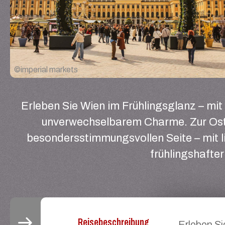
©
imperial markets
Erleben Sie Wien im Frühlingsglanz – mit 
unverwechselbarem Charme. Zur Oster
besondersstimmungsvollen Seite – mit l
frühlingshafte
Reisebeschreibung
Erleben Si