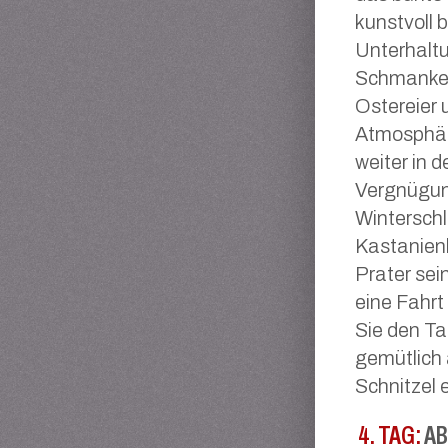
kunstvoll 
Unterhaltu
Schmankerl
Ostereier 
Atmosphär
weiter in d
Vergnügun
Winterschl
Kastanienb
Prater se
eine Fahr
Sie den Ta
gemütlich 
Schnitzel e
4. TAG:
AB