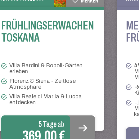
MERKEN
FRÜHLINGSERWACHEN
ME
TOSKANA
FR
Villa Bardini & Boboli-Gärten
4
erleben
M
M
Florenz & Siena - Zeitlose
Atmosphäre
R
K
Villa Reale di Marlia & Lucca
entdecken
L
M
ka
5 Tage
ab
369,00 €