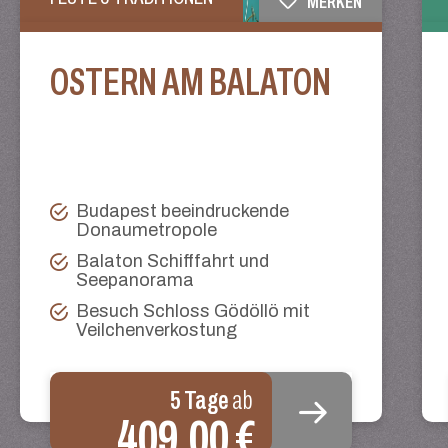
MERKEN
OSTERN AM BALATON
Budapest beeindruckende
Donaumetropole
Balaton Schifffahrt und
Seepanorama
Besuch Schloss Gödöllö mit
Veilchenverkostung
5 Tage
ab
409,00 €