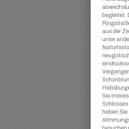
abwechslu
begleitet.
Ringstraße
aus der Ze
unter ande
Naturhist
neugotisc
eindrucksv
Vergangen
Schönbrun
Habsburger
Sie intere
Schlosses
haben Sie 
stimmungs
besuchen 