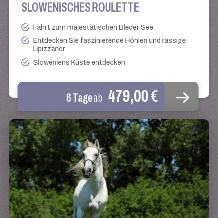
SLOWENISCHES ROULETTE
Fahrt zum majestätischen Bleder See
Entdecken Sie faszinierende Höhlen und rassige
Lipizzaner
Sloweniens Küste entdecken
479,00 €
6 Tage
ab