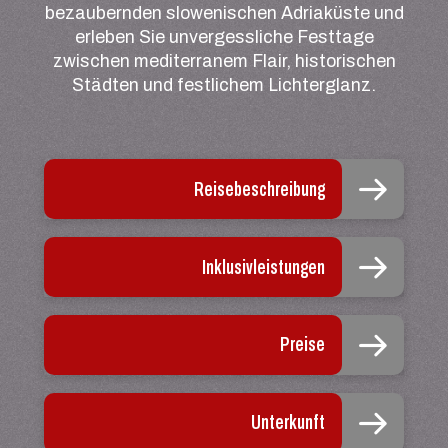
bezaubernden slowenischen Adriaküste und
erleben Sie unvergessliche Festtage
zwischen mediterranem Flair, historischen
Städten und festlichem Lichterglanz.
Reisebeschreibung
Inklusivleistungen
Preise
Unterkunft