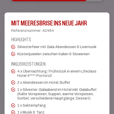
MIT MEERESBRISE INS NEUE JAHR
Referenznummer
:
A2464
HIGHLIGHTS
Silvesterfeier mit Gala Abendessen & Livemusik
Küstenjuwelen zwischen Italien & Slowenien
INKLUSIVLEISTUNGEN
4 x Übernachtung / Frühstück in einem Lifeclass
Hotel 4**** Portorož
2 x Abendessen im Hotel, Buffet
1 x Silvester-Galaabend im Hotel inkl. Galabuffet
(Kalte Vorspeisen, Suppen, warme Vorspeisen,
Sorbet, verschiedene Hauptgänge, Dessert)
1 x Sektempfang
1 x Musik & Tanz