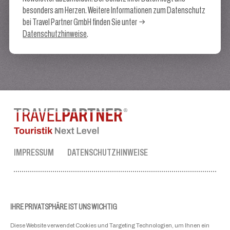
besonders am Herzen. Weitere Informationen zum Datenschutz
bei Travel Partner GmbH finden Sie unter
Datenschutzhinweise
.
IMPRESSUM
DATENSCHUTZHINWEISE
TRAVEL PARTNER ZENTRALE
Tel.:
+43 50 3636 1
IHRE PRIVATSPHÄRE IST UNS WICHTIG
Mo-Fr: 09:00 - 17:00 Uhr
Diese Website verwendet Cookies und Targeting Technologien, um Ihnen ein