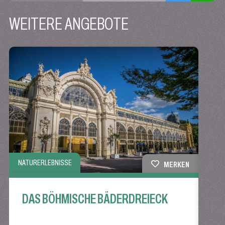
WEITERE ANGEBOTE
NATURERLEBNISSE
NATU
MERKEN
DAS BÖHMISCHE BÄDERDREIECK
GL