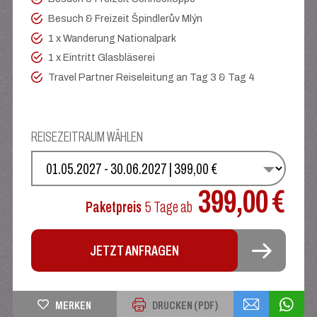
Besuch & Freizeit Špindlerův Mlýn
1 x Wanderung Nationalpark
1 x Eintritt Glasbläserei
Travel Partner Reiseleitung an Tag 3 & Tag 4
REISEZEITRAUM WÄHLEN
WÄHLEN SIE IHREN TERMIN
399,00 €
Paketpreis
5 Tage
ab
JETZT ANFRAGEN
MERKEN
DRUCKEN (PDF)