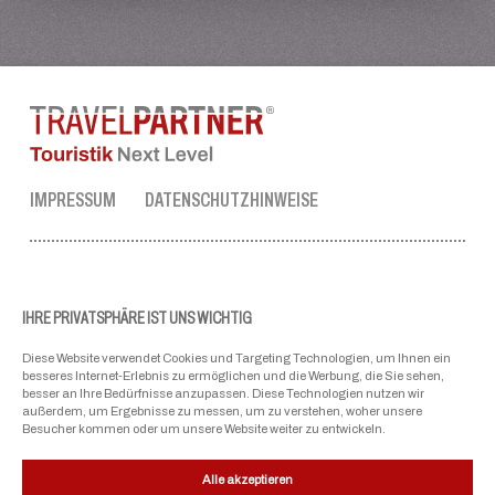
IMPRESSUM
DATENSCHUTZHINWEISE
TRAVEL PARTNER ZENTRALE
Tel.:
+43 50 3636 1
IHRE PRIVATSPHÄRE IST UNS WICHTIG
Mo-Fr: 09:00 - 17:00 Uhr
Diese Website verwendet Cookies und Targeting Technologien, um Ihnen ein
ellmau@travel-partner.com
besseres Internet-Erlebnis zu ermöglichen und die Werbung, die Sie sehen,
besser an Ihre Bedürfnisse anzupassen. Diese Technologien nutzen wir
außerdem, um Ergebnisse zu messen, um zu verstehen, woher unsere
Besucher kommen oder um unsere Website weiter zu entwickeln.
UNSERE VERBÄNDE
Alle akzeptieren