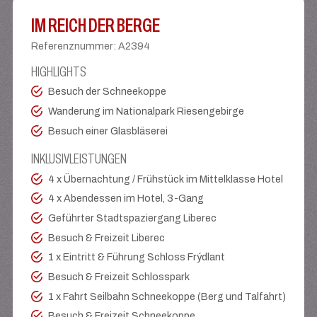
IM REICH DER BERGE
Referenznummer
:
A2394
HIGHLIGHTS
Besuch der Schneekoppe
Wanderung im Nationalpark Riesengebirge
Besuch einer Glasbläserei
INKLUSIVLEISTUNGEN
4 x Übernachtung / Frühstück im Mittelklasse Hotel
4 x Abendessen im Hotel, 3-Gang
Geführter Stadtspaziergang Liberec
Besuch & Freizeit Liberec
1 x Eintritt & Führung Schloss Frýdlant
Besuch & Freizeit Schlosspark
1 x Fahrt Seilbahn Schneekoppe (Berg und Talfahrt)
Besuch & Freizeit Schneekoppe