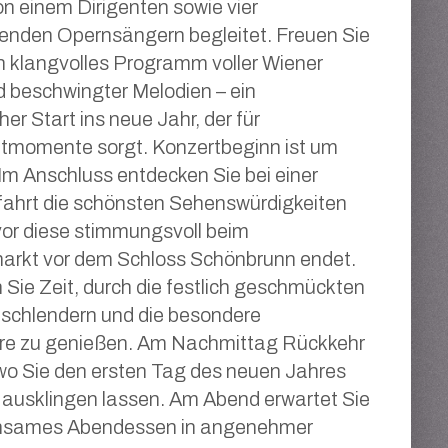
on einem Dirigenten sowie vier
enden Opernsängern begleitet. Freuen Sie
in klangvolles Programm voller Wiener
d beschwingter Melodien – ein
er Start ins neue Jahr, der für
momente sorgt. Konzertbeginn ist um
 Im Anschluss entdecken Sie bei einer
fahrt die schönsten Sehenswürdigkeiten
or diese stimmungsvoll beim
arkt vor dem Schloss Schönbrunn endet.
 Sie Zeit, durch die festlich geschmückten
 schlendern und die besondere
e zu genießen. Am Nachmittag Rückkehr
 wo Sie den ersten Tag des neuen Jahres
ausklingen lassen. Am Abend erwartet Sie
nsames Abendessen in angenehmer