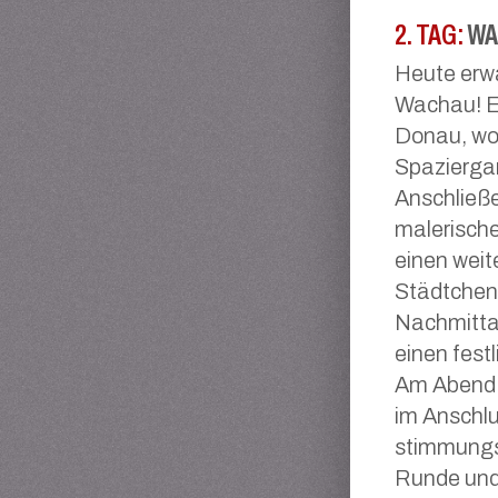
2. TAG:
WA
Heute erwa
Wachau! Er
Donau, wo 
Spaziergan
Anschließe
malerische
einen weit
Städtchen 
Nachmittag
einen fest
Am Abend e
im Anschlu
stimmungsv
Runde und