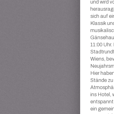
und wird v
herausrag
sich auf e
Klassik un
musikalisch
Gänsehaut
11:00 Uhr.
Stadtrund
Wiens, bev
Neujahrsm
Hier haben
Stände zu
Atmosphär
ins Hotel,
entspannt 
ein gemei