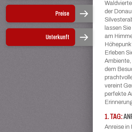
Waldvierte
der Donau,
Preise
Silvestera
lassen Sie
am Himmel
Unterkunft
Höhepunkt
Erleben Si
Ambiente, 
dem Besuc
prachtvoll
vereint Ge
perfekte A
Erinnerun
1. TAG:
AN
Anreise in