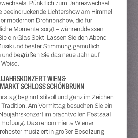
swechsels. Pünktlich zum Jahreswechsel
ine beeindruckende Lichtershow am Himmel
ner modernen Drohnenshow, die für
liche Momente sorgt – währenddessen
ie ein Glas Sekt! Lassen Sie den Abend
Musik und bester Stimmung gemütlich
 und begrüßen Sie das neue Jahr auf
 Weise.
UJAHRSKONZERT WIEN &
MARKT SCHLOSS SCHÖNBRUNN
rstag beginnt stilvoll und ganz im Zeichen
 Tradition. Am Vormittag besuchen Sie ein
 Neujahrskonzert im prachtvollen Festsaal
r Hofburg. Das renommierte Wiener
chester musiziert in großer Besetzung