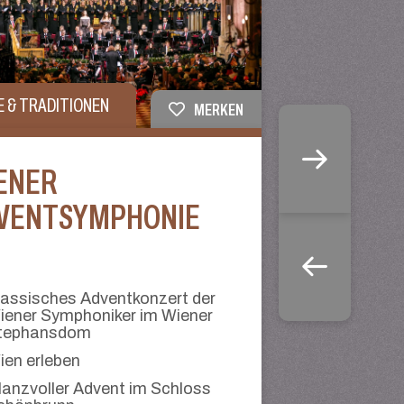
E & TRADITIONEN
MERKEN
ENER
VENTSYMPHONIE
lassisches Adventkonzert der
iener Symphoniker im Wiener
tephansdom
ien erleben
lanzvoller Advent im Schloss