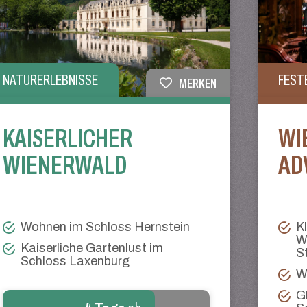
NATURERLEBNISSE
FEST
MERKEN
KAISERLICHER
WI
WIENERWALD
AD
Wohnen im Schloss Hernstein
K
W
Kaiserliche Gartenlust im
S
Schloss Laxenburg
W
G