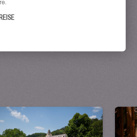
re.
REISE