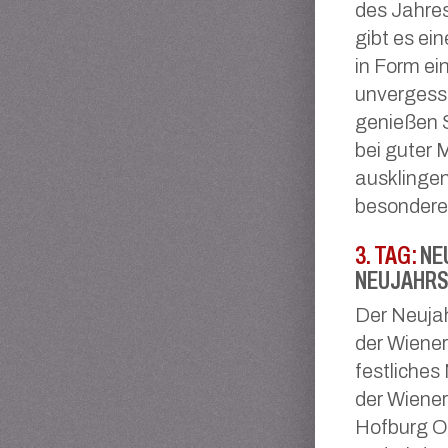
des Jahre
gibt es e
in Form ei
unvergess
genießen S
bei guter 
ausklingen
besondere
3. TAG:
NE
NEUJAHRS
Der Neujah
der Wiener
festliches
der Wiene
Hofburg Or