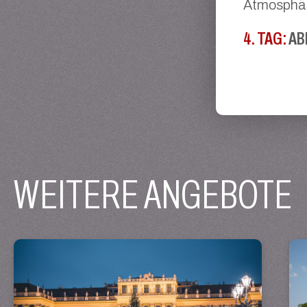
Atmosphä
4. TAG:
AB
WEITERE ANGEBOTE