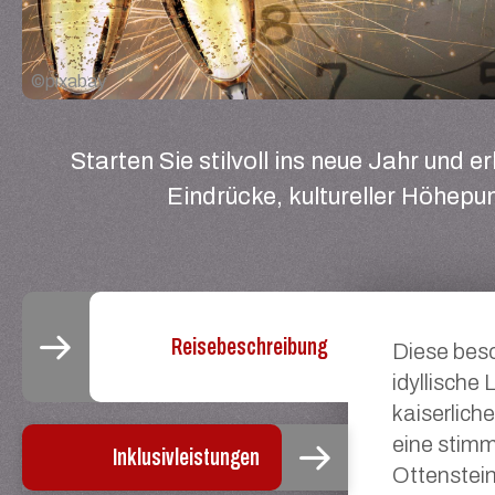
©
pixabay
Starten Sie stilvoll ins neue Jahr und er
Eindrücke, kultureller Höhepu
Reisebeschreibung
Diese beso
idyllische
kaiserlich
eine stimm
Inklusivleistungen
Ottenstein