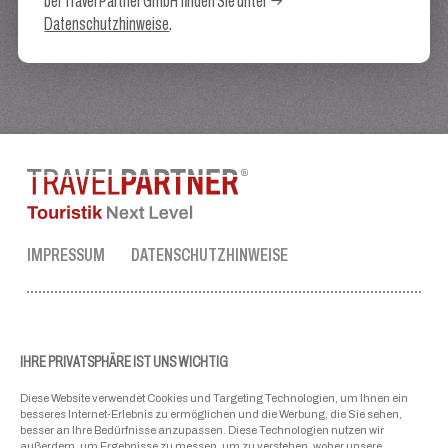
bei Travel Partner GmbH finden Sie unter
Datenschutzhinweise
.
IMPRESSUM
DATENSCHUTZHINWEISE
TRAVEL PARTNER ZENTRALE
Tel.:
+43 50 3636 1
IHRE PRIVATSPHÄRE IST UNS WICHTIG
Mo-Fr: 09:00 - 17:00 Uhr
Diese Website verwendet Cookies und Targeting Technologien, um Ihnen ein
ellmau@travel-partner.com
besseres Internet-Erlebnis zu ermöglichen und die Werbung, die Sie sehen,
besser an Ihre Bedürfnisse anzupassen. Diese Technologien nutzen wir
außerdem, um Ergebnisse zu messen, um zu verstehen, woher unsere