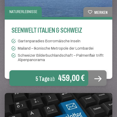
NATURERLEBNISSE
MERKEN
SEENWELT ITALIEN & SCHWEIZ
Gartenparadies Borromäische Inseln
Mailand – Ikonische Metropole der Lombardei
Schweizer Bilderbuchlandschaft – Palmenflair trifft
Alpenpanorama
459,00 €
5 Tage
ab