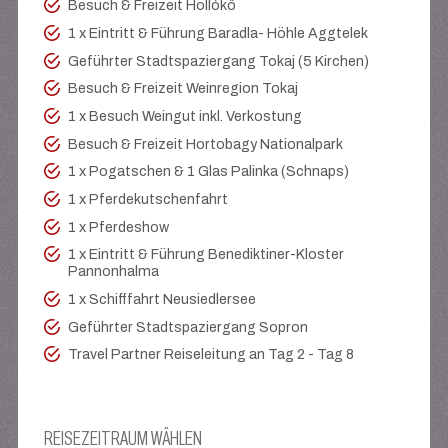
Besuch & Freizeit Hollókő
1 x Eintritt & Führung Baradla- Höhle Aggtelek
Geführter Stadtspaziergang Tokaj (5 Kirchen)
Besuch & Freizeit Weinregion Tokaj
1 x Besuch Weingut inkl. Verkostung
Besuch & Freizeit Hortobagy Nationalpark
1 x Pogatschen & 1 Glas Palinka (Schnaps)
1 x Pferdekutschenfahrt
1 x Pferdeshow
1 x Eintritt & Führung Benediktiner-Kloster
Pannonhalma
1 x Schifffahrt Neusiedlersee
Geführter Stadtspaziergang Sopron
Travel Partner Reiseleitung an Tag 2 - Tag 8
REISEZEITRAUM WÄHLEN