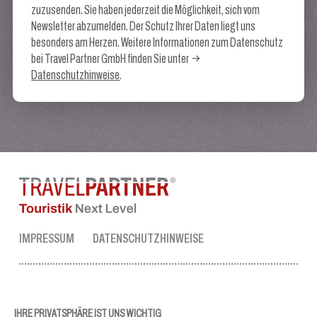
zuzusenden. Sie haben jederzeit die Möglichkeit, sich vom
Newsletter abzumelden. Der Schutz Ihrer Daten liegt uns
besonders am Herzen. Weitere Informationen zum Datenschutz
bei Travel Partner GmbH finden Sie unter
Datenschutzhinweise
.
IMPRESSUM
DATENSCHUTZHINWEISE
TRAVEL PARTNER ZENTRALE
Tel.:
+43 50 3636 1
IHRE PRIVATSPHÄRE IST UNS WICHTIG