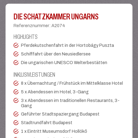
DIE SCHATZKAMMER UNGARNS
Referenznummer
:
A2074
HIGHLIGHTS
Pferdekutschenfahrt in der Hortobágy Puszta
Schifffahrt über den Neusiedlersee
Die ungarischen UNESCO Welterbestätten
INKLUSIVLEISTUNGEN
8 x Übernachtung / Frühstück im Mittelklasse Hotel
5 x Abendessen im Hotel, 3-Gang
3 x Abendessen im traditionellen Restaurants, 3-
Gang
Geführter Stadtspaziergang Budapest
Stadtrundfahrt Budapest
1 x Eintritt Museumsdorf Hollókő