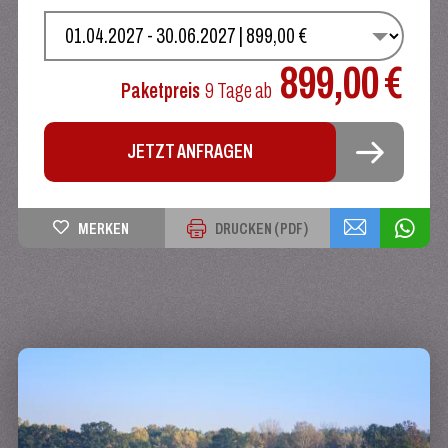
WÄHLEN SIE IHREN TERMIN
899,00 €
Paketpreis
9 Tage
ab
JETZT ANFRAGEN
MERKEN
DRUCKEN (PDF)