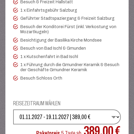
Besuch & Freizeit Hallstatt
1 x Einfahrtsgebühr Salzburg
Geführter Stadtspaziergang & Freizeit Salzburg
Besuch der Konditorei Fürst (inkl. Verkostung von
Mozartkugeln)
Besichtigung der Basilika Kirche Mondsee
Besuch von Bad Ischl & Gmunden
1 x Kutschenfahrt in Bad Ischl
1 x Führung durch die Gmundner Keramik & Besuch
der Geschäfte Gmundner Keramik
Besuch Schloss Orth
REISEZEITRAUM WÄHLEN
WÄHLEN SIE IHREN TERMIN
389,00 €
Paketpreis
5 Tage
ab