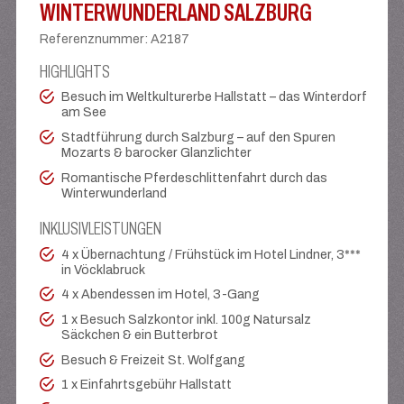
WINTERWUNDERLAND SALZBURG
Referenznummer
:
A2187
HIGHLIGHTS
Besuch im Weltkulturerbe Hallstatt – das Winterdorf
am See
Stadtführung durch Salzburg – auf den Spuren
Mozarts & barocker Glanzlichter
Romantische Pferdeschlittenfahrt durch das
Winterwunderland
INKLUSIVLEISTUNGEN
4 x Übernachtung / Frühstück im Hotel Lindner, 3***
in Vöcklabruck
4 x Abendessen im Hotel, 3-Gang
1 x Besuch Salzkontor inkl. 100g Natursalz
Säckchen & ein Butterbrot
Besuch & Freizeit St. Wolfgang
1 x Einfahrtsgebühr Hallstatt