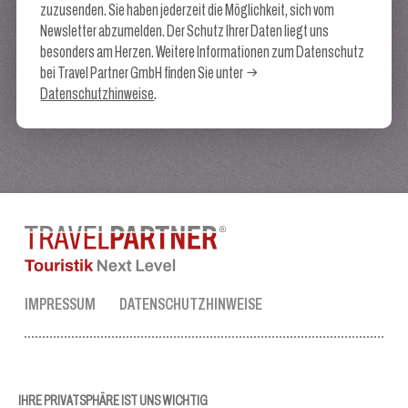
zuzusenden. Sie haben jederzeit die Möglichkeit, sich vom
Newsletter abzumelden. Der Schutz Ihrer Daten liegt uns
besonders am Herzen. Weitere Informationen zum Datenschutz
bei Travel Partner GmbH finden Sie unter
Datenschutzhinweise
.
IMPRESSUM
DATENSCHUTZHINWEISE
TRAVEL PARTNER ZENTRALE
Tel.:
+43 50 3636 1
IHRE PRIVATSPHÄRE IST UNS WICHTIG