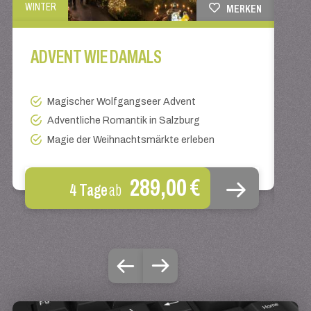
WINTER
MERKEN
BAHN 
ADVENT WIE DAMALS
MI
Magischer Wolfgangseer Advent
Adventliche Romantik in Salzburg
Magie der Weihnachtsmärkte erleben
289,00 €
4 Tage
ab