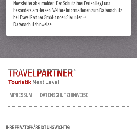
Newsletter abzumelden. Der Schutz Ihrer Daten liegt uns
besonders am Herzen. Weitere Informationen zum Datenschutz
bei Travel Partner GmbH finden Sie unter
Datenschutzhinweise
.
IMPRESSUM
DATENSCHUTZHINWEISE
TRAVEL PARTNER ZENTRALE
Tel.:
+43 50 3636 1
IHRE PRIVATSPHÄRE IST UNS WICHTIG
Mo-Fr: 09:00 - 17:00 Uhr