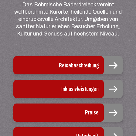
Das Böhmische Bäderdreieck vereint
weltberühmte Kurorte, heilende Quellen und
eindrucksvolle Architektur. Umgeben von
sanfter Natur erleben Besucher Erholung,
Kultur und Genuss auf höchstem Niveau.
Reisebeschreibung
Inklusivleistungen
Preise