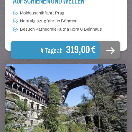
AUF SCHIENEN UND WELLEN
Moldauschifffahrt Prag
Nostalgiezugfahrt in Böhmen
Besuch Kathedrale Kutná Hora & Beinhaus
319,00 €
4 Tage
ab