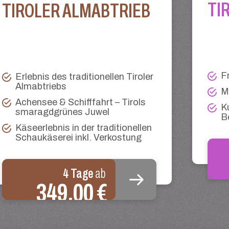
TI
TIROLER ALMABTRIEB
F
Erlebnis des traditionellen Tiroler
Almabtriebs
M
Achensee & Schifffahrt – Tirols
K
smaragdgrünes Juwel
B
Käseerlebnis in der traditionellen
Schaukäserei inkl. Verkostung
4 Tage
ab
349,00 €