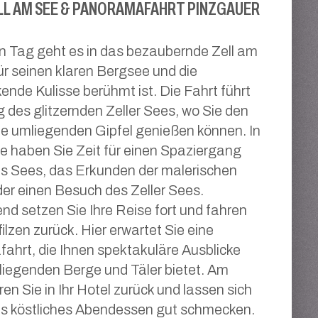
LL AM SEE & PANORAMAFAHRT PINZGAUER
n Tag geht es in das bezaubernde Zell am
ür seinen klaren Bergsee und die
ende Kulisse berühmt ist. Die Fahrt führt
g des glitzernden Zeller Sees, wo Sie den
die umliegenden Gipfel genießen können. In
e haben Sie Zeit für einen Spaziergang
s Sees, das Erkunden der malerischen
der einen Besuch des Zeller Sees.
nd setzen Sie Ihre Reise fort und fahren
ilzen zurück. Hier erwartet Sie eine
hrt, die Ihnen spektakuläre Ausblicke
liegenden Berge und Täler bietet. Am
en Sie in Ihr Hotel zurück und lassen sich
es köstliches Abendessen gut schmecken.