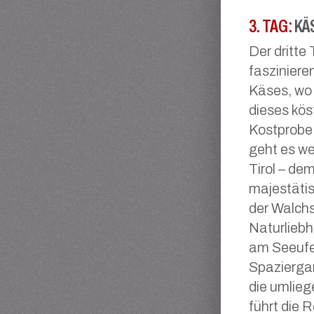
3. TAG:
KÄS
Der dritte
faszinier
Käses, wo 
dieses kös
Kostprobe 
geht es wei
Tirol – d
majestätis
der Walchs
Naturliebh
am Seeufe
Spazierga
die umlieg
führt die R