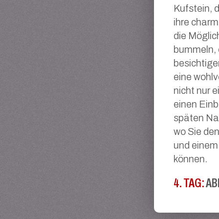
Kufstein, 
ihre charm
die Möglic
bummeln, 
besichtige
eine wohlv
nicht nur 
einen Einbl
späten Nac
wo Sie de
und einem
können.
4. TAG:
AB