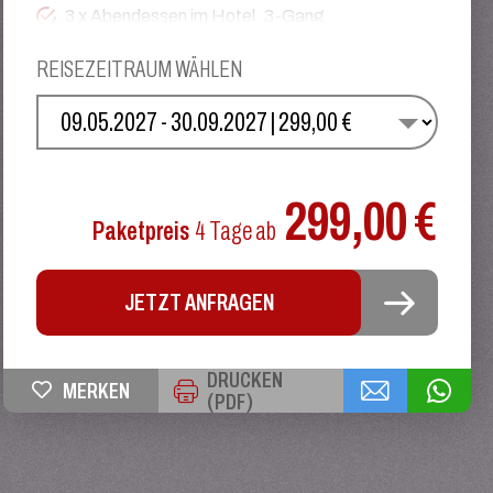
3 x Abendessen im Hotel, 3-Gang
Besuch & Freizeit Zell am See
REISEZEITRAUM WÄHLEN
Panoramafahrt Pinzgauer Alpen
WÄHLEN SIE IHREN TERMIN
Besuch & Führung Schaukäserei Wilder Käser
1 x Käseverkostung regionaler Käsesorten
Besuch & Freizeit Walchsee
299,00 €
Besuch & Freizeit Kufstein
Paketpreis
4 Tage
ab
JETZT ANFRAGEN
DRUCKEN
MERKEN
(PDF)