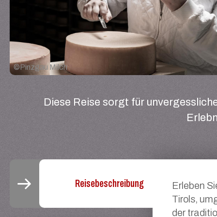
©
Pinzgau Milch
Diese Reise sorgt für unvergesslic
Erlebn
Reisebeschreibung
Erleben Si
Tirols, um
der tradit