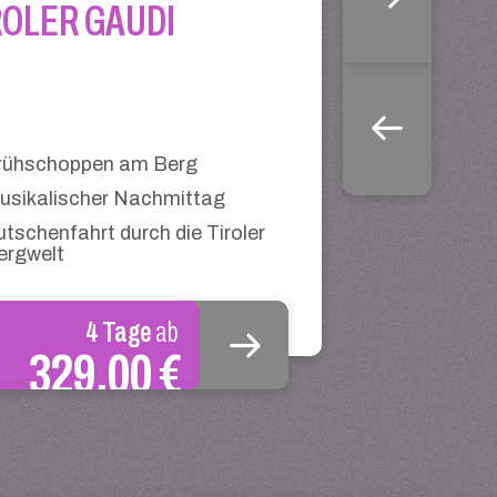
ROLER GAUDI
rühschoppen am Berg
usikalischer Nachmittag
utschenfahrt durch die Tiroler
ergwelt
4 Tage
ab
329,00 €