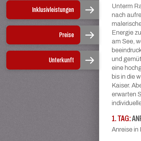
Unterm Rai
Inklusivleistungen
nach aufr
malerisch
Energie zu
Preise
am See, wo
beeindruc
und gemüt
Unterkunft
eine hoch
bis in die
Kaiser. Ab
erwarten S
individuel
1. TAG:
AN
Anreise in