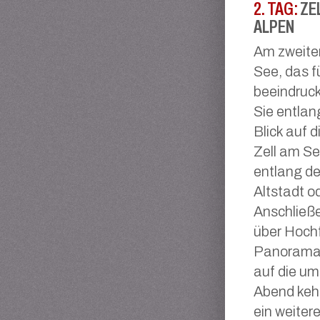
2. TAG:
ZE
ALPEN
Am zweite
See, das f
beeindruck
Sie entlan
Blick auf 
Zell am Se
entlang de
Altstadt o
Anschließe
über Hochf
Panoramafa
auf die um
Abend kehr
ein weiter