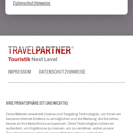
Datenschutzhinweise
.
IMPRESSUM
DATENSCHUTZHINWEISE
TRAVEL PARTNER ZENTRALE
Tel.:
+43 50 3636 1
IHRE PRIVATSPHÄRE IST UNS WICHTIG
Mo-Fr: 09:00 - 17:00 Uhr
Diese Website verwendet Cookies und Targeting Technologien, um Ihnen ein
ellmau@travel-partner.com
besseres Internet-Erlebnis zu ermöglichen und die Werbung, die Sie sehen,
besser an Ihre Bedürfnisse anzupassen. Diese Technologien nutzen wir
außerdem, um Ergebnisse zu messen, um zu verstehen, woher unsere