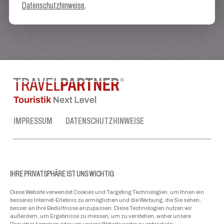
Datenschutzhinweise
.
IMPRESSUM
DATENSCHUTZHINWEISE
TRAVEL PARTNER ZENTRALE
Tel.:
+43 50 3636 1
IHRE PRIVATSPHÄRE IST UNS WICHTIG
Mo-Fr: 09:00 - 17:00 Uhr
Diese Website verwendet Cookies und Targeting Technologien, um Ihnen ein
ellmau@travel-partner.com
besseres Internet-Erlebnis zu ermöglichen und die Werbung, die Sie sehen,
besser an Ihre Bedürfnisse anzupassen. Diese Technologien nutzen wir
außerdem, um Ergebnisse zu messen, um zu verstehen, woher unsere