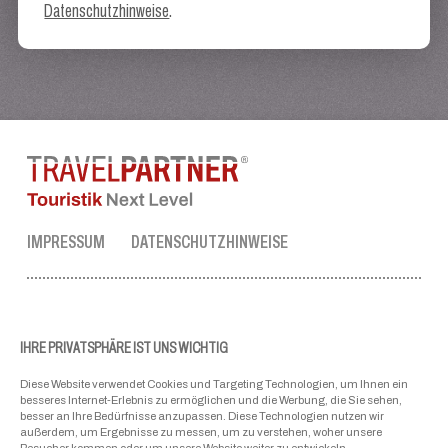
Datenschutzhinweise
.
IMPRESSUM
DATENSCHUTZHINWEISE
TRAVEL PARTNER ZENTRALE
Tel.:
+43 50 3636 1
IHRE PRIVATSPHÄRE IST UNS WICHTIG
Mo-Fr: 09:00 - 17:00 Uhr
Diese Website verwendet Cookies und Targeting Technologien, um Ihnen ein
ellmau@travel-partner.com
besseres Internet-Erlebnis zu ermöglichen und die Werbung, die Sie sehen,
besser an Ihre Bedürfnisse anzupassen. Diese Technologien nutzen wir
außerdem, um Ergebnisse zu messen, um zu verstehen, woher unsere